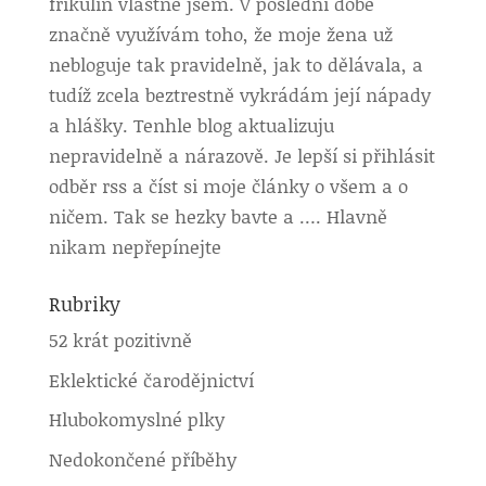
frikulín vlastně jsem. V poslední době
značně využívám toho, že moje žena už
nebloguje tak pravidelně, jak to dělávala, a
tudíž zcela beztrestně vykrádám její nápady
a hlášky. Tenhle blog aktualizuju
nepravidelně a nárazově. Je lepší si přihlásit
odběr rss a číst si moje články o všem a o
ničem. Tak se hezky bavte a …. Hlavně
nikam nepřepínejte
Rubriky
52 krát pozitivně
Eklektické čarodějnictví
Hlubokomyslné plky
Nedokončené příběhy