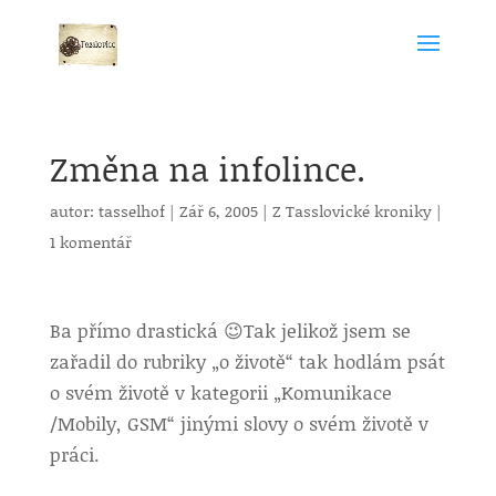
Změna na infolince.
autor:
tasselhof
|
Zář 6, 2005
|
Z Tasslovické kroniky
|
1 komentář
Ba přímo drastická 😉
Tak jelikož jsem se
zařadil do rubriky „o životě“ tak hodlám psát
o svém životě v kategorii „Komunikace
/Mobily, GSM“ jinými slovy o svém životě v
práci.