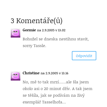
3 Komentáře(ů)
Gormie
na 2.9.2005 v 13.02
Bohužel se dneska nestihnu stavit,
sorry Tassle.
Odpovìdìt
Christine
na 2.9.2005 v 13.16
No, mě to tak mrzí…
…ale šla jsem
okolo asi o 20 minut dřív. A tak jsem
se těšíla, jak se podívám na živý
exemplář Tasselhofa…