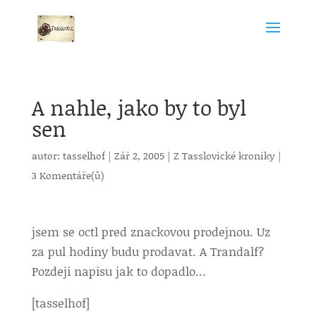
A nahle, jako by to byl
sen
autor:
tasselhof
|
Zář 2, 2005
|
Z Tasslovické kroniky
|
3 Komentáře(ů)
jsem se octl pred znackovou prodejnou. Uz
za pul hodiny budu prodavat. A Trandalf?
Pozdeji napisu jak to dopadlo…
[tasselhof]