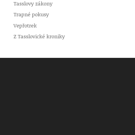
Tasslovy zákony
Trapné pokusy
Vepřotrek
Z Tasslovické kroniky