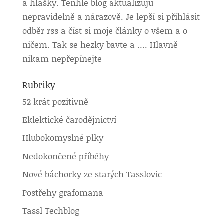
a hlášky. Tenhle blog aktualizuju
nepravidelně a nárazově. Je lepší si přihlásit
odběr rss a číst si moje články o všem a o
ničem. Tak se hezky bavte a …. Hlavně
nikam nepřepínejte
Rubriky
52 krát pozitivně
Eklektické čarodějnictví
Hlubokomyslné plky
Nedokončené příběhy
Nové báchorky ze starých Tasslovic
Postřehy grafomana
Tassl Techblog