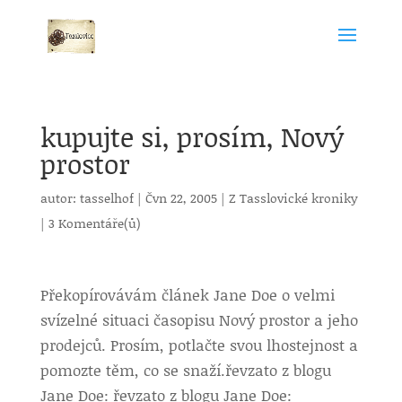
kupujte si, prosím, Nový
prostor
autor:
tasselhof
|
Čvn 22, 2005
|
Z Tasslovické kroniky
|
3 Komentáře(ů)
Překopírovávám článek Jane Doe o velmi
svízelné situaci časopisu Nový prostor a jeho
prodejců. Prosím, potlačte svou lhostejnost a
pomozte těm, co se snaží.
řevzato z blogu
Jane Doe: řevzato z blogu Jane Doe: