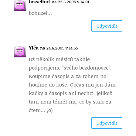
tasselhof
na 22.6.2005 v 14.01
bohuzel…
Odpovìdìt
Yfča
na 24.6.2005 v 14.55
Už několik měsíců takhle
podporujeme "svého bezdomovce".
Koupíme časopis a za rohem ho
hodíme do koše. Občas mu jen dám
kačky a časopis ani nechci, jelikož
tam není téměř nic, co by stálo za
čtení… ;o)
Odpovìdìt