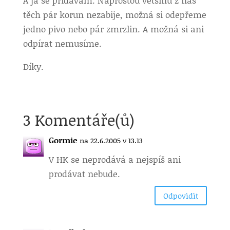
A já se přidávám. Naprostou většinu z nás
těch pár korun nezabije, možná si odepřeme
jedno pivo nebo pár zmrzlin. A možná si ani
odpírat nemusíme.
Díky.
3 Komentáře(ů)
Gormie
na 22.6.2005 v 13.13
V HK se neprodává a nejspíš ani
prodávat nebude.
Odpovìdìt