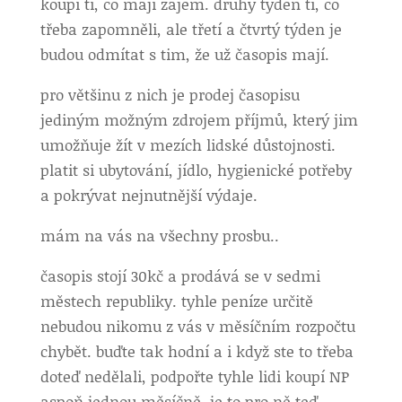
koupí ti, co mají zájem. druhý týden ti, co
třeba zapomněli, ale třetí a čtvrtý týden je
budou odmítat s tim, že už časopis mají.
pro většinu z nich je prodej časopisu
jediným možným zdrojem příjmů, který jim
umožňuje žít v mezích lidské důstojnosti.
platit si ubytování, jídlo, hygienické potřeby
a pokrývat nejnutnější výdaje.
mám na vás na všechny prosbu..
časopis stojí 30kč a prodává se v sedmi
městech republiky. tyhle peníze určitě
nebudou nikomu z vás v měsíčním rozpočtu
chybět. buďte tak hodní a i když ste to třeba
doteď nedělali, podpořte tyhle lidi koupí NP
aspoň jednou měsíčně. je to pro ně teď