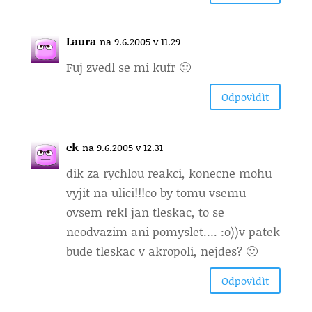
Laura
na 9.6.2005 v 11.29
Fuj zvedl se mi kufr 🙂
Odpovìdìt
ek
na 9.6.2005 v 12.31
dik za rychlou reakci, konecne mohu
vyjit na ulici!!!co by tomu vsemu
ovsem rekl jan tleskac, to se
neodvazim ani pomyslet…. :o))v patek
bude tleskac v akropoli, nejdes? 🙂
Odpovìdìt