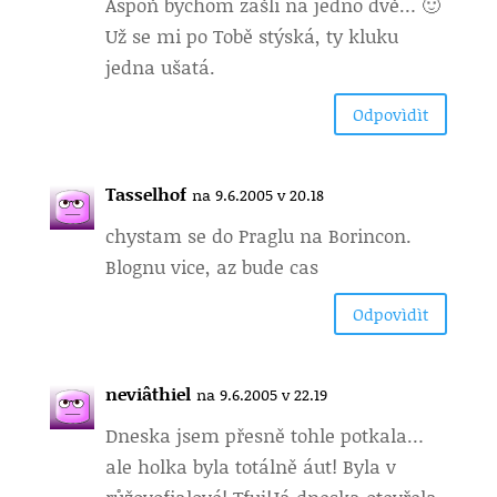
Aspoň bychom zašli na jedno dvě… 🙂
Už se mi po Tobě stýská, ty kluku
jedna ušatá.
Odpovìdìt
Tasselhof
na 9.6.2005 v 20.18
chystam se do Praglu na Borincon.
Blognu vice, az bude cas
Odpovìdìt
neviâthiel
na 9.6.2005 v 22.19
Dneska jsem přesně tohle potkala…
ale holka byla totálně áut! Byla v