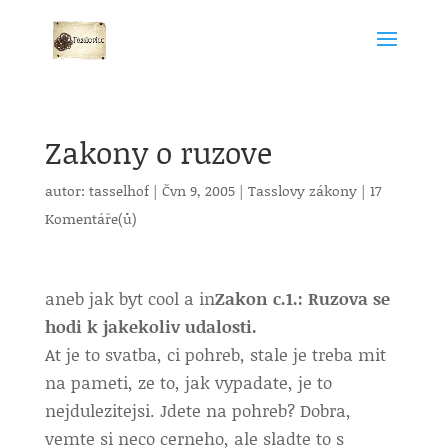
Zakony o ruzove
autor:
tasselhof
|
Čvn 9, 2005
|
Tasslovy zákony
|
17
Komentáře(ů)
aneb jak byt cool a in
Zakon c.1.: Ruzova se
hodi k jakekoliv udalosti.
At je to svatba, ci pohreb, stale je treba mit
na pameti, ze to, jak vypadate, je to
nejdulezitejsi. Jdete na pohreb? Dobra,
vemte si neco cerneho, ale sladte to s