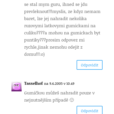
se stal mym guru, ihned se jdu
prevleknout!!!myslis, ze kdyz nemam
baret, lze jej nahradit nekolika
ruzovymi latkovymi gumickami na
culiku????a mohou na gumickach byt
puntiky???prosim odpovez mi
rychle,jinak nemohu odejit z
domu!!!:o)
Odpovìdìt
Tasselhof
na 9.6.2005 v 10.49
Gumičkou můžeš nahradit pouze v
nejnutnějším případě 🙂
Odpovìdìt