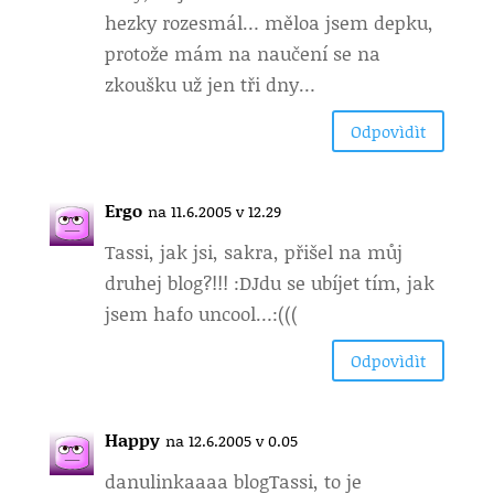
hezky rozesmál… měloa jsem depku,
protože mám na naučení se na
zkoušku už jen tři dny…
Odpovìdìt
Ergo
na 11.6.2005 v 12.29
Tassi, jak jsi, sakra, přišel na můj
druhej blog?!!! :DJdu se ubíjet tím, jak
jsem hafo uncool…:(((
Odpovìdìt
Happy
na 12.6.2005 v 0.05
danulinkaaaa blog
Tassi, to je