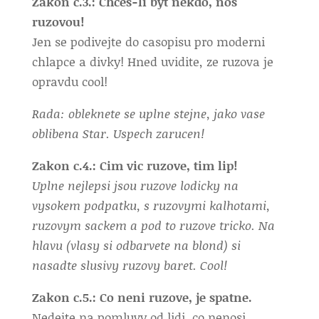
Zakon c.3.: Chces-li byt nekdo, nos
ruzovou!
Jen se podivejte do casopisu pro moderni
chlapce a divky! Hned uvidite, ze ruzova je
opravdu cool!
Rada: obleknete se uplne stejne, jako vase
oblibena Star. Uspech zarucen!
Zakon c.4.: Cim vic ruzove, tim lip!
Uplne nejlepsi jsou ruzove lodicky na
vysokem podpatku, s ruzovymi kalhotami,
ruzovym sackem a pod to ruzove tricko. Na
hlavu (vlasy si odbarvete na blond) si
nasadte slusivy ruzovy baret. Cool!
Zakon c.5.: Co neni ruzove, je spatne.
Nedejte na pomluvy od lidi, co nenosi