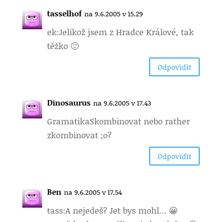
tasselhof
na 9.6.2005 v 15.29
ek:
Jelikož jsem z Hradce Králové, tak
těžko 🙂
Odpovìdìt
Dinosaurus
na 9.6.2005 v 17.43
Gramatika
Skombinovat nebo rather
zkombinovat ;o?
Odpovìdìt
Ben
na 9.6.2005 v 17.54
tass:
A nejedeš? Jet bys mohl… 😀