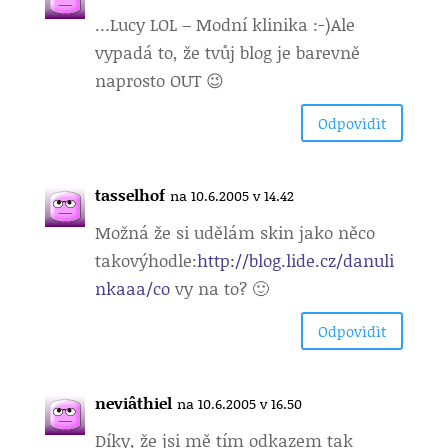
…
Lucy LOL – Modní klinika :-)Ale
vypadá to, že tvůj blog je barevně
naprosto OUT 😉
Odpovìdìt
tasselhof
na 10.6.2005 v 14.42
Možná že si udělám skin jako něco
takovýhodle:
http://blog.lide.cz/danuli
nkaaa/co
vy na to? 🙂
Odpovìdìt
neviâthiel
na 10.6.2005 v 16.50
Díky, že jsi mě tím odkazem tak