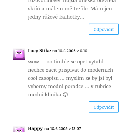
růžovofialové! Tfuj!Já dneska otevřela
skříň a málem mě trefilo. Mám jen
jedny růžové kalhotky…
Odpovìdìt
Lucy Stike
na 10.6.2005 v 0.10
wow … no timhle se opet vytahl …
nechce zacit prispivat do modernich
cool casopisu … myslim ze by jsi byl
vyborny modni poradce … v rubrice
modni klinika 🙂
Odpovìdìt
Happy
na 10.6.2005 v 13.07