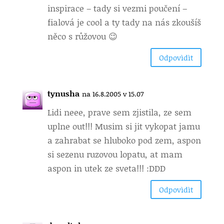
inspirace – tady si vezmi poučení –
fialová je cool a ty tady na nás zkoušíš
něco s růžovou 😉
Odpovìdìt
tynusha
na 16.8.2005 v 15.07
Lidi neee, prave sem zjistila, ze sem
uplne out!!! Musim si jit vykopat jamu
a zahrabat se hluboko pod zem, aspon
si sezenu ruzovou lopatu, at mam
aspon in utek ze sveta!!! :DDD
Odpovìdìt