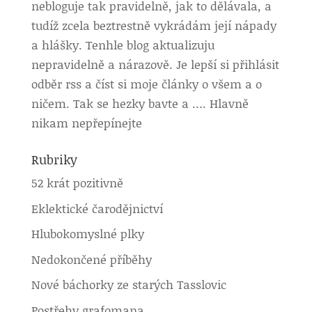
nebloguje tak pravidelně, jak to dělávala, a
tudíž zcela beztrestně vykrádám její nápady
a hlášky. Tenhle blog aktualizuju
nepravidelně a nárazově. Je lepší si přihlásit
odběr rss a číst si moje články o všem a o
ničem. Tak se hezky bavte a …. Hlavně
nikam nepřepínejte
Rubriky
52 krát pozitivně
Eklektické čarodějnictví
Hlubokomyslné plky
Nedokončené příběhy
Nové báchorky ze starých Tasslovic
Postřehy grafomana