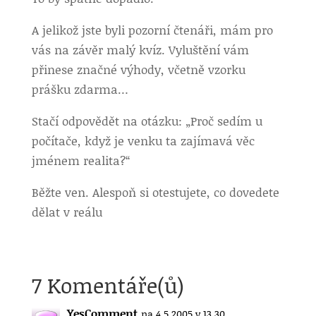
A jelikož jste byli pozorní čtenáři, mám pro
vás na závěr malý kvíz. Vyluštění vám
přinese značné výhody, včetně vzorku
prášku zdarma…
Stačí odpovědět na otázku: „Proč sedím u
počítače, když je venku ta zajímavá věc
jménem realita?“
Běžte ven. Alespoň si otestujete, co dovedete
dělat v reálu
7 Komentáře(ů)
YesComment
na 4.5.2005 v 13.30