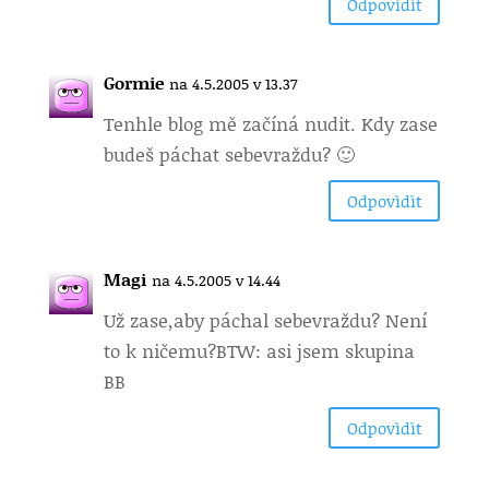
Odpovìdìt
Gormie
na 4.5.2005 v 13.37
Tenhle blog mě začíná nudit. Kdy zase
budeš páchat sebevraždu? 🙂
Odpovìdìt
Magi
na 4.5.2005 v 14.44
Už zase,
aby páchal sebevraždu? Není
to k ničemu?BTW: asi jsem skupina
BB
Odpovìdìt