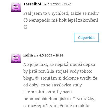
Tasselhof
na 4.5.2005 v 15.44
Psal jsem to v rychlosti, takže se nediv
🙂 Nenapadlo mě holt lepší zakončení
😉
Odpovìdìt
Kolja
na 4.5.2005 v 16.26
No jo,
je fakt, že nějaká menší depka
by jistě rozvířila stojaté vody tohoto
blogu 🙂 Troufám si dokonce tvrdit, že
od doby, co se Tasslovice staly
Literárními, ztratily svou
nenapodobitelnou jiskru. Bez urážky,
samozřejmě, vím, že mě to nikdo