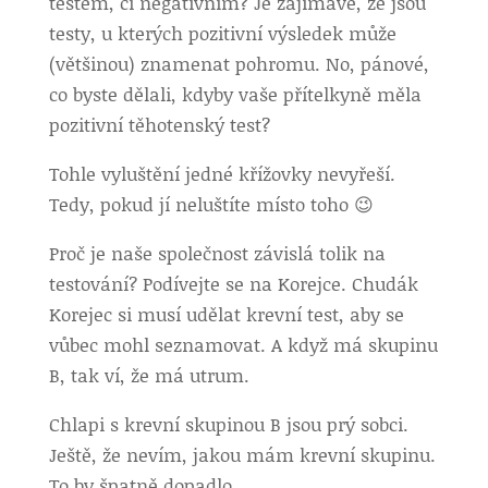
testem, či negativním? Je zajímavé, že jsou
testy, u kterých pozitivní výsledek může
(většinou) znamenat pohromu. No, pánové,
co byste dělali, kdyby vaše přítelkyně měla
pozitivní těhotenský test?
Tohle vyluštění jedné křížovky nevyřeší.
Tedy, pokud jí neluštíte místo toho 😉
Proč je naše společnost závislá tolik na
testování? Podívejte se na Korejce. Chudák
Korejec si musí udělat krevní test, aby se
vůbec mohl seznamovat. A když má skupinu
B, tak ví, že má utrum.
Chlapi s krevní skupinou B jsou prý sobci.
Ještě, že nevím, jakou mám krevní skupinu.
To by špatně dopadlo.