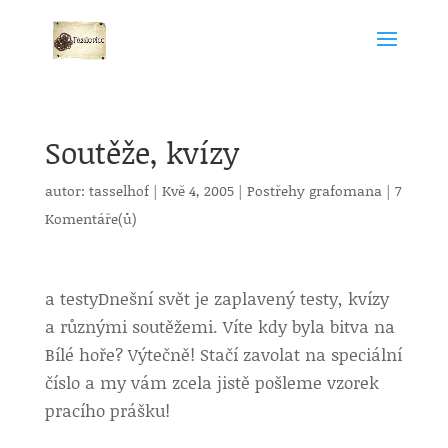
Soutěže, kvízy
autor:
tasselhof
|
Kvě 4, 2005
|
Postřehy grafomana
|
7
Komentáře(ů)
a testy
Dnešní svět je zaplavený testy, kvízy
a různými soutěžemi. Víte kdy byla bitva na
Bílé hoře? Výtečně! Stačí zavolat na speciální
číslo a my vám zcela jistě pošleme vzorek
pracího prášku!