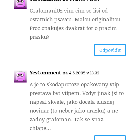
Grafomani
Uz vim cim se lisi od
ostatnich psavcu. Malou originalitou.
Proc opakujes dvakrat for o pracim
prasku?
Odpovìdìt
YesComment
na 4.5.2005 v 13.32
A je to skoda
protoze opakovany vtip
prestava byt vtipem. Vzdyt jinak jsi to
napsal skvele, jako docela slusnej
novinar (to neber jako urazku) a ne
zadny grafoman. Tak se snaz,
chlape…