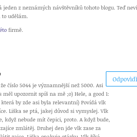
á jeden z neznámých návštěvníků tohoto blogu. Teď nev
i to udělám.
éto
firmě.
0
Odpovìdì
 že číslo 5044 je významnější než 5000. Asi
s měl upozornit spíš na mě ;o) Hele, a good 1:
která by zde asi byla relevantní) Povídá vlk
íce. Liška se ptá, jakej důvod si vymyslej. Vlk
ce, když nebude mít čepici, proto. A když bude,
 zajíce zmlátěj. Druhej den jde vlk zase za
átit zajce. Liška opakuje otázku. Vlk říká,