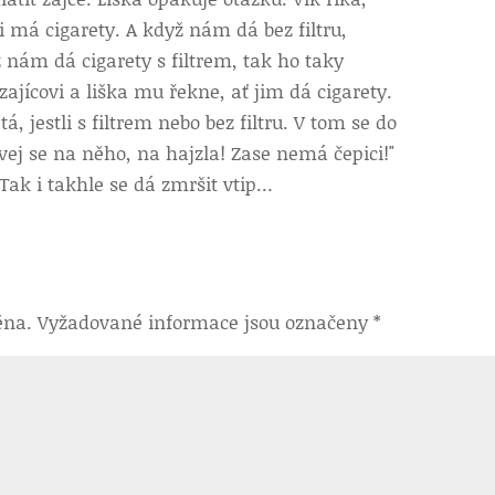
i má cigarety. A když nám dá bez filtru,
 nám dá cigarety s filtrem, tak ho taky
zajícovi a liška mu řekne, ať jim dá cigarety.
á, jestli s filtrem nebo bez filtru. V tom se do
dívej se na něho, na hajzla! Zase nemá čepici!"
Tak i takhle se dá zmršit vtip…
ěna.
Vyžadované informace jsou označeny
*