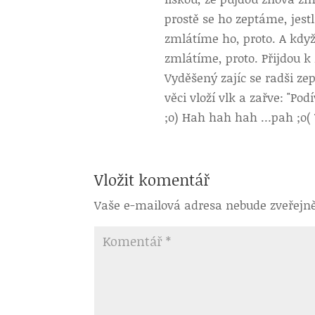
prostě se ho zeptáme, jestl
zmlátíme ho, proto. A když
zmlátíme, proto. Přijdou k 
Vyděšený zajíc se radši zept
věci vloží vlk a zařve: "Po
;o) Hah hah hah …pah ;o( 
Vložit komentář
Vaše e-mailová adresa nebude zveřejn