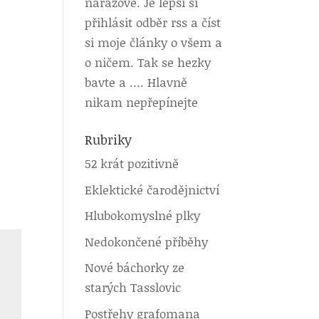
nárazově. Je lepší si
přihlásit odběr rss a číst
si moje články o všem a
o ničem. Tak se hezky
bavte a …. Hlavně
nikam nepřepínejte
Rubriky
52 krát pozitivně
Eklektické čarodějnictví
Hlubokomyslné plky
Nedokončené příběhy
Nové báchorky ze
starých Tasslovic
Postřehy grafomana