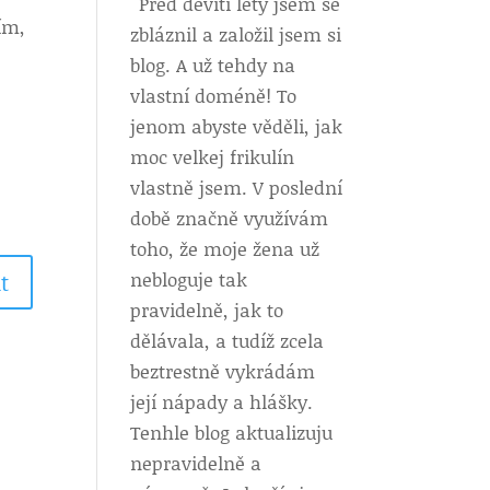
Před devíti lety jsem se
ím,
zbláznil a založil jsem si
blog. A už tehdy na
vlastní doméně! To
jenom abyste věděli, jak
moc velkej frikulín
vlastně jsem. V poslední
době značně využívám
toho, že moje žena už
nebloguje tak
t
pravidelně, jak to
dělávala, a tudíž zcela
beztrestně vykrádám
její nápady a hlášky.
Tenhle blog aktualizuju
nepravidelně a