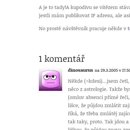
A je to tady!
A kupodivu se vítězem stáv
jestli mám publikovat IP adresu, ale as
No prostě návštěvník pracuje někde v
t
1 komentář
dinosaurus
na 29.3.2005 v 17.5
Někde (=kdesi)
…jsem četl,
něco z astrologie. Takže by
(omluv absenci přímé řeči, 
lišce, že půjdou zmlátit zaj
říká, že třeba zmlátěj zají
tak taky, proto. Tak jdou a
liškou, že půjdou znova zml