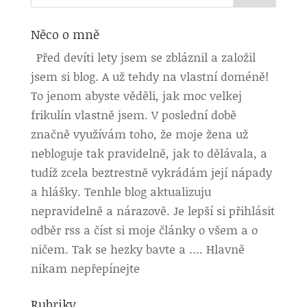
Něco o mně
Před devíti lety jsem se zbláznil a založil
jsem si blog. A už tehdy na vlastní doméně!
To jenom abyste věděli, jak moc velkej
frikulín vlastně jsem. V poslední době
značně využívám toho, že moje žena už
nebloguje tak pravidelně, jak to dělávala, a
tudíž zcela beztrestně vykrádám její nápady
a hlášky. Tenhle blog aktualizuju
nepravidelně a nárazově. Je lepší si přihlásit
odběr rss a číst si moje články o všem a o
ničem. Tak se hezky bavte a …. Hlavně
nikam nepřepínejte
Rubriky