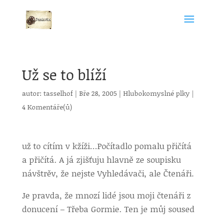
Už se to blíží
autor:
tasselhof
|
Bře 28, 2005
|
Hlubokomyslné plky
|
4 Komentáře(ů)
už to cítím v kžíži…
Počítadlo pomalu přičítá
a přičítá. A já zjišťuju hlavně ze soupisku
návštrěv, že nejste Vyhledávači, ale Čtenáři.
Je pravda, že mnozí lidé jsou moji čtenáři z
donucení – Třeba Gormie. Ten je můj soused