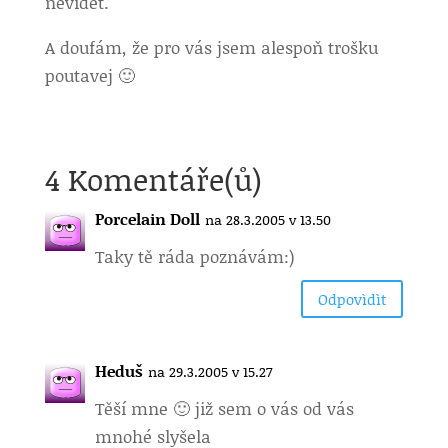
nevidět.
A doufám, že pro vás jsem alespoň trošku
poutavej 🙂
4 Komentáře(ů)
Porcelain Doll
na 28.3.2005 v 13.50
Taky tě ráda poznávám:)
Odpovìdìt
Heduš
na 29.3.2005 v 15.27
Těší mne 🙂 již sem o vás od vás
mnohé slyšela