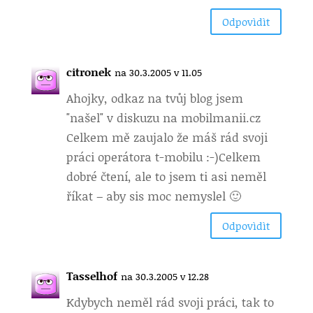
Odpovìdìt
citronek
na 30.3.2005 v 11.05
Ahojky, odkaz na tvůj blog jsem
"našel" v diskuzu na mobilmanii.cz
Celkem mě zaujalo že máš rád svoji
práci operátora t-mobilu :-)Celkem
dobré čtení, ale to jsem ti asi neměl
říkat – aby sis moc nemyslel 🙂
Odpovìdìt
Tasselhof
na 30.3.2005 v 12.28
Kdybych neměl rád svoji práci, tak to