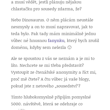
a musí vědět, jestli plánuju nějakou
chlastačku pro sousedy zdarma, že?
Nebo Dinosaurus. O něm plácám neustále
nesmysly a on to musí napravovat, jak to
teda bylo. Pak tady mám minimálně jednu
vůbec né hnusnou
fanynku
, který bych zrušil
doménu, kdyby sem nelezla 🙂
Ale se spoustou z vás se neznám a je mi to
líto. Nechcete se mi třeba představit?
Vystoupit ze čtenářské anonymity a říct mi,
proč mě čtete? A čtu vůbec já vaše blogy,
pokud jste z netového „sousedství“?
Tímto hlubokomyslně připíjím pomyslné
5000. návštěvě, která se odehraje co