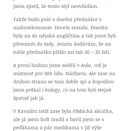
jsem zjistil, že tento styl neovládám.
Takže budu psát o dnešní přednášce z
makroekonomie. Docela sranda. Dneska
byla na A5 nějaká angličtina a tak jsme byli
přesunuti do Auly. Jenom dodávám, že na
tuhle přednášku přišlo asi tak 20 – 25 lidí.
A první hodinu jsme seděli v Aule, což je
místnost pro 300 lidu. Nádhera. Ale zase na
druhou stranu se tam dobře spí a kupodivu
jsem potkal i kolegy, co na tom byli stejně
špatně jak já.
V Kavalíru totiž zase byla FIMácká akcička,
ale já jsem holt zradil a bavil jsem se s
peďákama a pár medikama v již výše