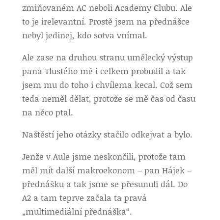
zmiňovaném AC neboli
A
cademy
C
lubu. Ale
to je irelevantní. Prostě jsem na přednášce
nebyl jedinej, kdo sotva vnímal.
Ale zase na druhou stranu umělecký výstup
pana Tlustého mě i celkem probudil a tak
jsem mu do toho i chvílema kecal. Což sem
teda neměl dělat, protože se mě čas od času
na něco ptal.
Naštěstí jeho otázky stačilo odkejvat a bylo.
Jenže v Aule jsme neskončili, protože tam
měl mít další makroekonom – pan Hájek –
přednášku a tak jsme se přesunuli dál. Do
A2 a tam teprve začala ta pravá
„multimediální přednáška“.