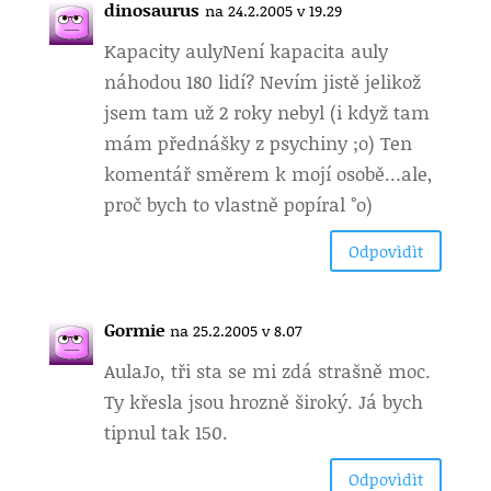
dinosaurus
na 24.2.2005 v 19.29
Kapacity auly
Není kapacita auly
náhodou 180 lidí? Nevím jistě jelikož
jsem tam už 2 roky nebyl (i když tam
mám přednášky z psychiny ;o) Ten
komentář směrem k mojí osobě…ale,
proč bych to vlastně popíral °o)
Odpovìdìt
Gormie
na 25.2.2005 v 8.07
Aula
Jo, tři sta se mi zdá strašně moc.
Ty křesla jsou hrozně široký. Já bych
tipnul tak 150.
Odpovìdìt