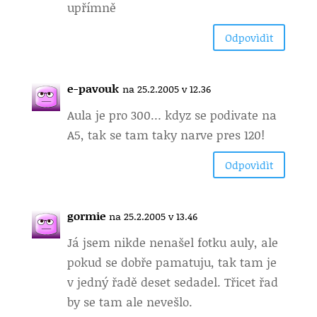
upřímně
Odpovìdìt
e-pavouk
na 25.2.2005 v 12.36
Aula je pro 300… kdyz se podivate na
A5, tak se tam taky narve pres 120!
Odpovìdìt
gormie
na 25.2.2005 v 13.46
Já jsem nikde nenašel fotku auly, ale
pokud se dobře pamatuju, tak tam je
v jedný řadě deset sedadel. Třicet řad
by se tam ale nevešlo.