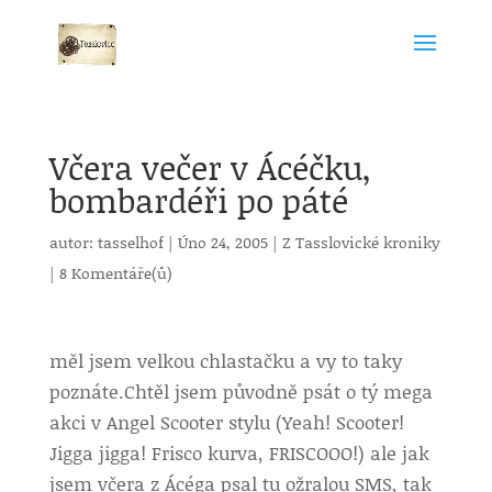
Včera večer v Ácéčku,
bombardéři po páté
autor:
tasselhof
|
Úno 24, 2005
|
Z Tasslovické kroniky
|
8 Komentáře(ů)
měl jsem velkou chlastačku a vy to taky
poznáte.
Chtěl jsem původně psát o tý mega
akci v Angel Scooter stylu (Yeah! Scooter!
Jigga jigga! Frisco kurva, FRISCOOO!) ale jak
jsem včera z Ácéga psal tu ožralou SMS, tak