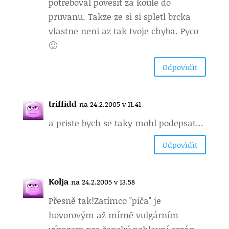
potreboval povesit za koule do
pruvanu. Takze ze si si spletl brcka
vlastne neni az tak tvoje chyba. Pyco
🙂
Odpovìdìt
triffidd
na 24.2.2005 v 11.41
a priste bych se taky mohl podepsat…
Odpovìdìt
Kolja
na 24.2.2005 v 13.58
Přesně tak!
Zatímco "píča" je
hovorovým až mírně vulgárním