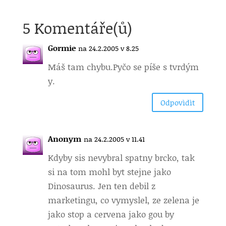
5 Komentáře(ů)
Gormie
na 24.2.2005 v 8.25
Máš tam chybu.
Pyčo se píše s tvrdým
y.
Odpovìdìt
Anonym
na 24.2.2005 v 11.41
Kdyby sis nevybral spatny brcko, tak
si na tom mohl byt stejne jako
Dinosaurus. Jen ten debil z
marketingu, co vymyslel, ze zelena je
jako stop a cervena jako gou by