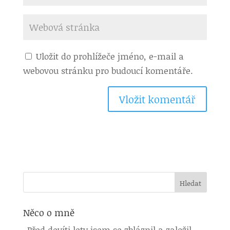
Uložit do prohlížeče jméno, e-mail a
webovou stránku pro budoucí komentáře.
Něco o mně
Před devíti lety jsem se zbláznil a založil