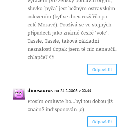
výrazem pro ženský pohlavní orgán,
sluvko "pyča" jest běžným ostravským
oslovením (byť se dnes rozšířilo po
celé Moravě). Používá se ve stejných
případech jako známé české "vole".
Tassle, Tassle, taková základní
neznalost! Copak jsem tě nic nenaučil,
chlapče? 🙂
Odpovìdìt
dinosaurus
na 24.2.2005 v 22.44
Prosím omluvte ho
…byl tou dobou již
značně indisponován ;o)
Odpovìdìt