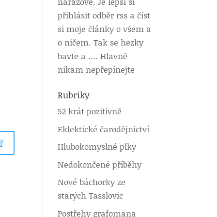
nárazově. Je lepší si
přihlásit odběr rss a číst
si moje články o všem a
o ničem. Tak se hezky
bavte a …. Hlavně
nikam nepřepínejte
Rubriky
52 krát pozitivně
Eklektické čarodějnictví
Hlubokomyslné plky
Nedokončené příběhy
Nové báchorky ze
starých Tasslovic
Postřehy grafomana