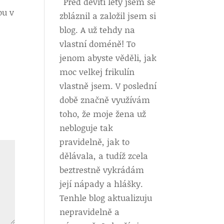
Před devíti lety jsem se
ou v
zbláznil a založil jsem si
blog. A už tehdy na
vlastní doméně! To
jenom abyste věděli, jak
moc velkej frikulín
vlastně jsem. V poslední
době značně využívám
toho, že moje žena už
nebloguje tak
pravidelně, jak to
dělávala, a tudíž zcela
beztrestně vykrádám
její nápady a hlášky.
Tenhle blog aktualizuju
nepravidelně a